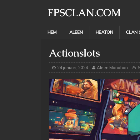
FPSCLAN.COM
HEM
ALEEN
HEATON
CLAN 
Actionslots
24 januari, 2024
Aleen Monahan
S